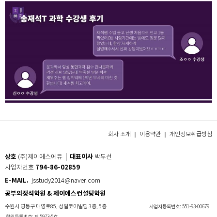
회사 소개 ｜
이용약관
｜
개인정보취급방침
상호
대표이사
(주)제이에스에듀 │
박두선
794-86-02859
사업자번호
E-MAIL.
jsstudy2014@naver.com
공부의정석학원 & 제이에스컨설팅학원
수원시 영통구 매영로85, 성일코아빌딩 3층, 5층
사업자등록번호: 551-93-00679