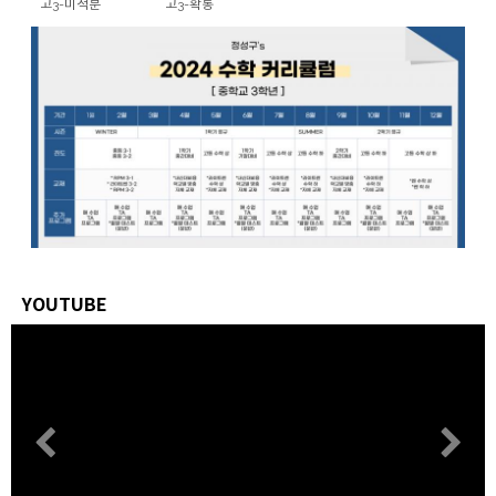
고3-미적분
고3-확통
YOUTUBE
Previous
N