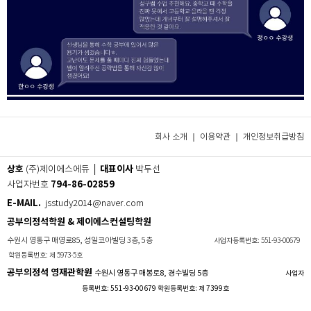
회사 소개 ｜
이용약관
｜
개인정보취급방침
상호
대표이사
(주)제이에스에듀 │
박두선
794-86-02859
사업자번호
E-MAIL.
jsstudy2014@naver.com
공부의정석학원 & 제이에스컨설팅학원
수원시 영통구 매영로85, 성일코아빌딩 3층, 5층
사업자등록번호: 551-93-00679
학원등록번호: 제 5973-5호
공부의정석 영재관학원
수원시 영통구 매봉로8, 경수빌딩 5층
사업자
등록번호: 551-93-00679 학원등록번호: 제 7399호