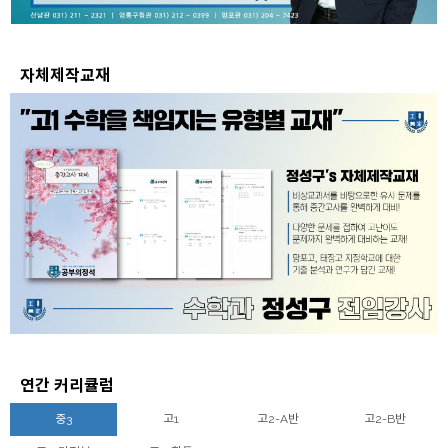
자체제작교재
연간 커리큘럼
중3
고1
고2-A반
고2-B반