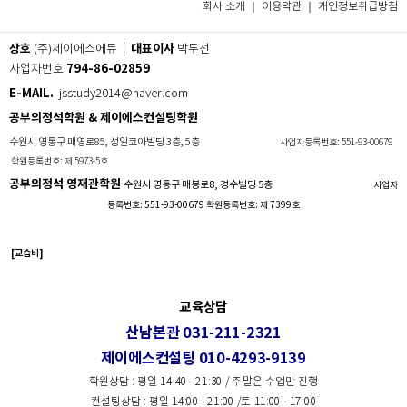
회사 소개 ｜
이용약관
｜
개인정보취급방침
상호
대표이사
(주)제이에스에듀 │
박두선
794-86-02859
사업자번호
E-MAIL.
jsstudy2014@naver.com
공부의정석학원 & 제이에스컨설팅학원
수원시 영통구 매영로85, 성일코아빌딩 3층, 5층
사업자등록번호: 551-93-00679
학원등록번호: 제 5973-5호
공부의정석 영재관학원
수원시 영통구 매봉로8, 경수빌딩 5층
사업자
등록번호: 551-93-00679 학원등록번호: 제 7399호
[교습비]
교육상담
산남본관 031-211-2321
제이에스컨설팅 010-4293-9139
학원상담 : 평일 14:40 - 21:30 / 주말은 수업만 진행
컨설팅상담 : 평일 14:00 - 21:00 /토 11:00 - 17:00