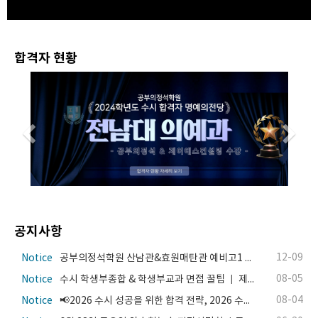
합격자 현황
Previous
N
공지사항
12-09
Notice
공부의정석학원 산남관&효원매탄관 예비고1 수업 시간표
08-05
Notice
수시 학생부종합 & 학생부교과 면접 꿀팁 ㅣ 제이에스컨설팅 면접컨설팅 진행 안내
08-04
Notice
📢2026 수시 성공을 위한 합격 전략, 2026 수시지원전략컨설팅 진행 ! 📢[공부의정석학원 X 제이에스컨설팅]