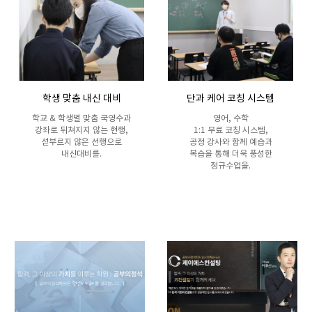
학생 맞춤 내신 대비
단과 케어 코칭 시스템
학교 & 학생별 맞춤 국영수과
영어, 수학
강좌로 뒤쳐지지 않는 현행,
1:1 무료 코칭 시스템,
섣부르지 않은 선행으로
공정 강사와 함께 예습과
내신대비를.
복습을 통해 더욱 풍성한
정규수업을.