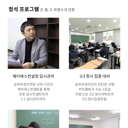
정석 프로그램
초·중·고 국영수과 전문
제이에스컨설팅 입시관리
고3 정시 집중 대비
공부의정석학원 산하 기관인
공부의정석만의 탄탄한 선행
제이에스컨설팅을 통해
커리큘럼과 수능 1등급
전문 입시컨설턴트의
비법으로 고2 정시대비반과
1:1 입시관리까지.
고3 정시집중반을.