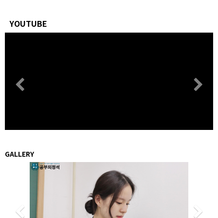
YOUTUBE
Previous
N
GALLERY
Previous
N