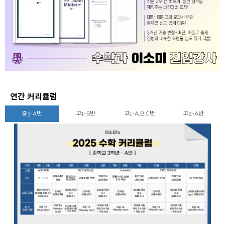
연간 커리큘럼
중3-A반
고1-S반
고1-A,B,C반
고2-A반